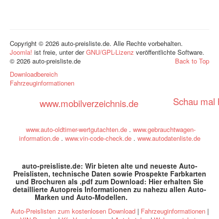
Copyright © 2026 auto-preisliste.de. Alle Rechte vorbehalten.
Joomla!
ist freie, unter der
GNU/GPL-Lizenz
veröffentlichte Software.
© 2026 auto-preisliste.de
Back to Top
Downloadbereich
Fahrzeuginformationen
Schau mal h
www.mobilverzeichnis.de
www.auto-oldtimer-wertgutachten.de
.
www.gebrauchtwagen-
information.de
.
www.vin-code-check.de
.
www.autodatenliste.de
auto-preisliste.de: Wir bieten alte und neueste Auto-
Preislisten, technische Daten sowie Prospekte Farbkarten
und Brochuren als .pdf zum Download: Hier erhalten Sie
detaillierte Autopreis Informationen zu nahezu allen Auto-
Marken und Auto-Modellen
.
specs and prices
Auto-Preislisten zum kostenlosen Download
|
Fahrzeuginformationen
|