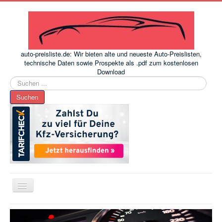
auto-preisliste.de: Wir bieten alte und neueste Auto-Preislisten,
technische Daten sowie Prospekte als .pdf zum kostenlosen
Download
Suchen
...
Suchen
Toggle
Navigation
www.auto-preisliste.de
-
Auto – Neupreis ermitteln einfach