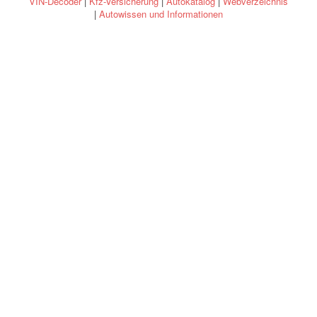
VIN-Decoder
|
Kfz-Versicherung
|
Autokatalog
|
Webverzeichnis
|
Autowissen und Informationen