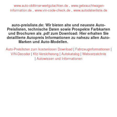
www.auto-oldtimer-wertgutachten.de
.
www.gebrauchtwagen-
information.de
.
www.vin-code-check.de
.
www.autodatenliste.de
auto-preisliste.de: Wir bieten alte und neueste Auto-
Preislisten, technische Daten sowie Prospekte Farbkarten
und Brochuren als .pdf zum Download: Hier erhalten Sie
detaillierte Autopreis Informationen zu nahezu allen Auto-
Marken und Auto-Modellen
.
specs and prices
Auto-Preislisten zum kostenlosen Download
|
Fahrzeuginformationen
|
VIN-Decoder
|
Kfz-Versicherung
|
Autokatalog
|
Webverzeichnis
|
Autowissen und Informationen