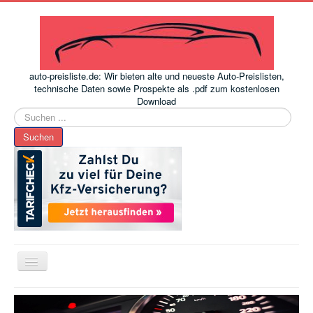
auto-preisliste.de: Wir bieten alte und neueste Auto-Preislisten,
technische Daten sowie Prospekte als .pdf zum kostenlosen
Download
Suchen
...
Suchen
Toggle
Navigation
www.auto-preisliste.de
-
Auto – Neupreis ermitteln einfach