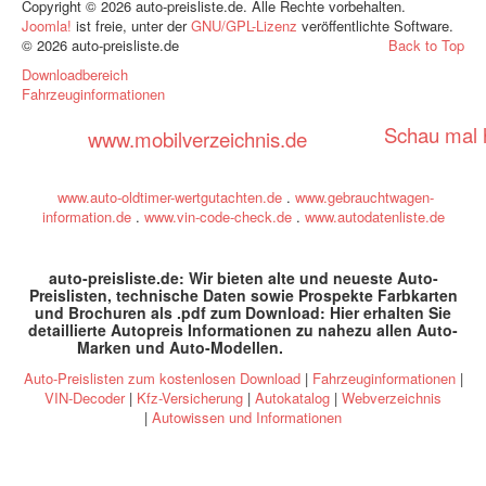
Copyright © 2026 auto-preisliste.de. Alle Rechte vorbehalten.
Joomla!
ist freie, unter der
GNU/GPL-Lizenz
veröffentlichte Software.
© 2026 auto-preisliste.de
Back to Top
Downloadbereich
Fahrzeuginformationen
Schau mal h
www.mobilverzeichnis.de
www.auto-oldtimer-wertgutachten.de
.
www.gebrauchtwagen-
information.de
.
www.vin-code-check.de
.
www.autodatenliste.de
auto-preisliste.de: Wir bieten alte und neueste Auto-
Preislisten, technische Daten sowie Prospekte Farbkarten
und Brochuren als .pdf zum Download: Hier erhalten Sie
detaillierte Autopreis Informationen zu nahezu allen Auto-
Marken und Auto-Modellen
.
specs and prices
Auto-Preislisten zum kostenlosen Download
|
Fahrzeuginformationen
|
VIN-Decoder
|
Kfz-Versicherung
|
Autokatalog
|
Webverzeichnis
|
Autowissen und Informationen