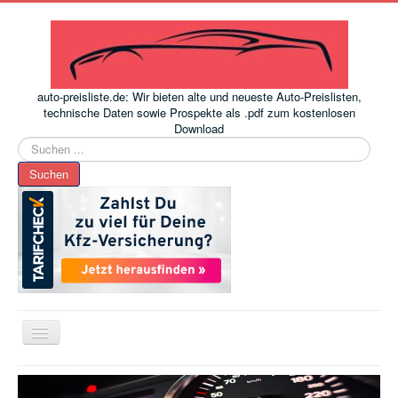
auto-preisliste.de: Wir bieten alte und neueste Auto-Preislisten,
technische Daten sowie Prospekte als .pdf zum kostenlosen
Download
Suchen
...
Suchen
Toggle
Navigation
www.auto-preisliste.de
-
Auto – Neupreis ermitteln einfach