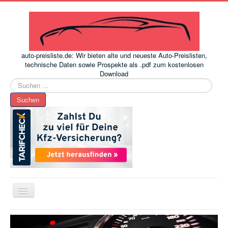
auto-preisliste.de: Wir bieten alte und neueste Auto-Preislisten,
technische Daten sowie Prospekte als .pdf zum kostenlosen
Download
Suchen
...
Suchen
Toggle
Navigation
www.auto-preisliste.de
-
Auto – Neupreis ermitteln einfach