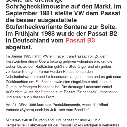
Schräghecklimousine auf den Markt. Im
September 1981 stellte VW dem Passat
die besser ausgestattete
Stufenheckvariante Santana zur Seite.
Im Frühjahr 1988 wurde der Passat B2
in Deutschland vom
Passat B3
abgelöst.
Im Januar 1985 nahm VW ein Facelift am Passat vor. Zu den
Kennzeichen dieser Überarbeitung gehören voluminösere, um die
Ecken bis zu den Radkästen geführte Stoßfänger und ein gröber
verrippter Frontgrill. Ferner wurden Retuschen an den
Nebelscheinwerfern und im Innenraum vorgenommen und es gab neue
Rückleuchten am Fließheck sowie eine eingeklebte statt einer mit
Gummi befestigten Heckscheibe. Die dreitürige Limousine entfiel.
Außerdem wurde der
Santana
zum Passat (Stufenheck) umbenannt
und erhielt auch dessen Front.
Am 31. März 1988 kam das Produktionsende, wobei die Allrad-
Variante (Syncro) noch bis Juli 1988 vom Band lief.
Mit 3.345.248 in Deutschland und insgesamt über 4,5 Mio.
hergestellten Fahrzeugen ist der Passat B2 ein erfolgreich verkauftes