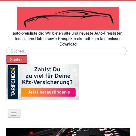
auto-preisliste.de: Wir bieten alte und neueste Auto-Preislisten,
technische Daten sowie Prospekte als .pdf zum kostenlosen
Download
Suchen
...
Suchen
Toggle
Navigation
www.auto-preisliste.de
-
Auto – Neupreis ermitteln einfach