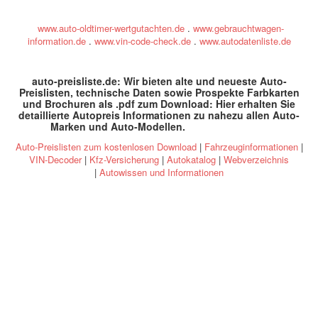
www.auto-oldtimer-wertgutachten.de
.
www.gebrauchtwagen-
information.de
.
www.vin-code-check.de
.
www.autodatenliste.de
auto-preisliste.de: Wir bieten alte und neueste Auto-
Preislisten, technische Daten sowie Prospekte Farbkarten
und Brochuren als .pdf zum Download: Hier erhalten Sie
detaillierte Autopreis Informationen zu nahezu allen Auto-
Marken und Auto-Modellen
.
specs and prices
Auto-Preislisten zum kostenlosen Download
|
Fahrzeuginformationen
|
VIN-Decoder
|
Kfz-Versicherung
|
Autokatalog
|
Webverzeichnis
|
Autowissen und Informationen