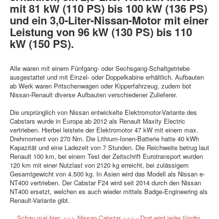
mit 81 kW (110 PS) bis 100 kW (136 PS)
und ein 3,0-Liter-Nissan-Motor mit einer
Leistung von 96 kW (130 PS) bis 110
kW (150 PS).
Alle waren mit einem Fünfgang- oder Sechsgang-Schaltgetriebe
ausgestattet und mit Einzel- oder Doppelkabine erhältlich. Aufbauten
ab Werk waren Pritschenwagen oder Kipperfahrzeug, zudem bot
Nissan-Renault diverse Aufbauten verschiedener Zulieferer.
Die ursprünglich von Nissan entwickelte Elektromotor-Variante des
Cabstars wurde in Europa ab 2012 als Renault Maxity Electric
vertrieben. Hierbei leistete der Elektromotor 47 kW mit einem max.
Drehmoment von 270 Nm. Die Lithium-Ionen-Batterie hatte 40 kWh
Kapazität und eine Ladezeit von 7 Stunden. Die Reichweite betrug laut
Renault 100 km, bei einem Test der Zeitschrift Eurotransport wurden
120 km mit einer Nutzlast von 2120 kg erreicht, bei zulässigem
Gesamtgewicht von 4.500 kg. In Asien wird das Modell als Nissan e-
NT400 vertrieben. Der Cabstar F24 wird seit 2014 durch den Nissan
NT400 ersetzt, welchen es auch wieder mittels Badge-Engineering als
Renault-Variante gibt.
Schau mal hier: >>> Nissan Cabstar <<< - Dort wird jeder fündig.