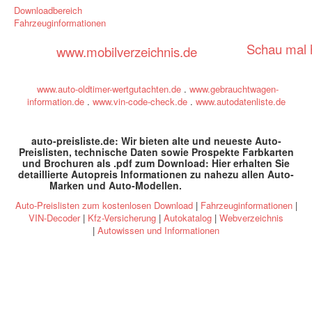
Downloadbereich
Fahrzeuginformationen
Schau mal h
www.mobilverzeichnis.de
www.auto-oldtimer-wertgutachten.de
.
www.gebrauchtwagen-
information.de
.
www.vin-code-check.de
.
www.autodatenliste.de
auto-preisliste.de: Wir bieten alte und neueste Auto-
Preislisten, technische Daten sowie Prospekte Farbkarten
und Brochuren als .pdf zum Download: Hier erhalten Sie
detaillierte Autopreis Informationen zu nahezu allen Auto-
Marken und Auto-Modellen
.
specs and prices
Auto-Preislisten zum kostenlosen Download
|
Fahrzeuginformationen
|
VIN-Decoder
|
Kfz-Versicherung
|
Autokatalog
|
Webverzeichnis
|
Autowissen und Informationen