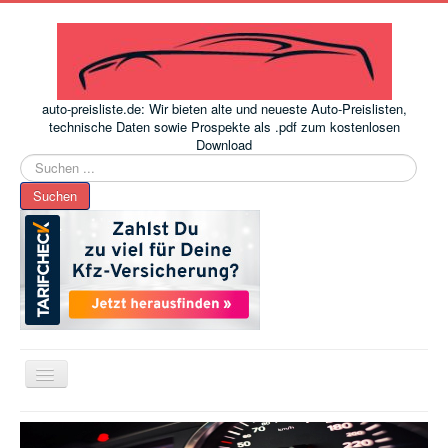
auto-preisliste.de: Wir bieten alte und neueste Auto-Preislisten,
technische Daten sowie Prospekte als .pdf zum kostenlosen
Download
Suchen
...
Suchen
Toggle
Navigation
www.auto-preisliste.de
-
Auto – Neupreis ermitteln einfach