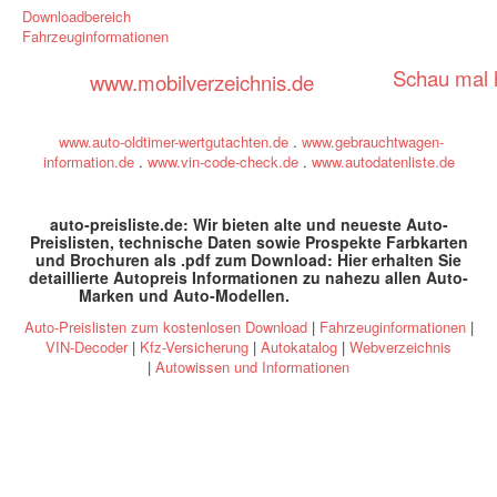
Downloadbereich
Fahrzeuginformationen
Schau mal h
www.mobilverzeichnis.de
www.auto-oldtimer-wertgutachten.de
.
www.gebrauchtwagen-
information.de
.
www.vin-code-check.de
.
www.autodatenliste.de
auto-preisliste.de: Wir bieten alte und neueste Auto-
Preislisten, technische Daten sowie Prospekte Farbkarten
und Brochuren als .pdf zum Download: Hier erhalten Sie
detaillierte Autopreis Informationen zu nahezu allen Auto-
Marken und Auto-Modellen
.
specs and prices
Auto-Preislisten zum kostenlosen Download
|
Fahrzeuginformationen
|
VIN-Decoder
|
Kfz-Versicherung
|
Autokatalog
|
Webverzeichnis
|
Autowissen und Informationen