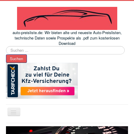
auto-preisliste.de: Wir bieten alte und neueste Auto-Preislisten,
technische Daten sowie Prospekte als .pdf zum kostenlosen
Download
Suchen
...
Suchen
Toggle
Navigation
www.auto-preisliste.de
-
Auto – Neupreis ermitteln einfach