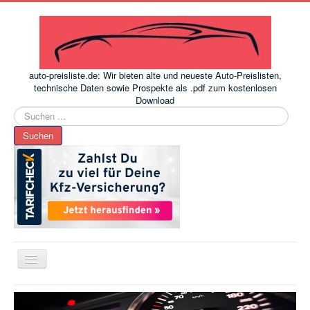
auto-preisliste.de: Wir bieten alte und neueste Auto-Preislisten,
technische Daten sowie Prospekte als .pdf zum kostenlosen
Download
Suchen
...
Suchen
Toggle
Navigation
www.auto-preisliste.de
-
Auto – Neupreis ermitteln einfach