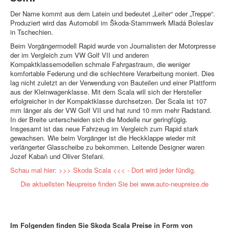
Der Name kommt aus dem Latein und bedeutet „Leiter“ oder „Treppe“.
Produziert wird das Automobil im Škoda-Stammwerk Mladá Boleslav
in Tschechien.
Beim Vorgängermodell Rapid wurde von Journalisten der Motorpresse
der im Vergleich zum VW Golf VII und anderen
Kompaktklassemodellen schmale Fahrgastraum, die weniger
komfortable Federung und die schlechtere Verarbeitung moniert. Dies
lag nicht zuletzt an der Verwendung von Bauteilen und einer Plattform
aus der Kleinwagenklasse. Mit dem Scala will sich der Hersteller
erfolgreicher in der Kompaktklasse durchsetzen. Der Scala ist 107
mm länger als der VW Golf VII und hat rund 10 mm mehr Radstand.
In der Breite unterscheiden sich die Modelle nur geringfügig.
Insgesamt ist das neue Fahrzeug im Vergleich zum Rapid stark
gewachsen. Wie beim Vorgänger ist die Heckklappe wieder mit
verlängerter Glasscheibe zu bekommen. Leitende Designer waren
Jozef Kabaň und Oliver Stefani.
Schau mal hier: >>> Skoda Scala <<< - Dort wird jeder fündig.
Die aktuellsten Neupreise finden Sie bei
www.auto-neupreise.de
Im Folgenden finden Sie Skoda Scala Preise in Form von