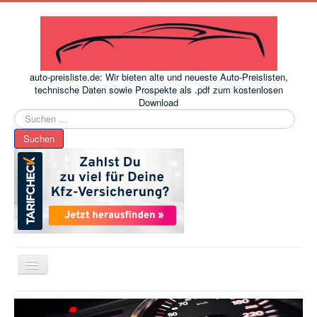
auto-preisliste.de: Wir bieten alte und neueste Auto-Preislisten,
technische Daten sowie Prospekte als .pdf zum kostenlosen
Download
Suchen
...
Suchen
Toggle
Navigation
www.auto-preisliste.de
-
Auto – Neupreis ermitteln einfach