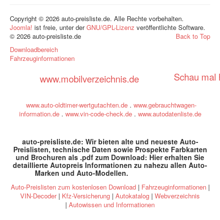
Copyright © 2026 auto-preisliste.de. Alle Rechte vorbehalten.
Joomla!
ist freie, unter der
GNU/GPL-Lizenz
veröffentlichte Software.
© 2026 auto-preisliste.de
Back to Top
Downloadbereich
Fahrzeuginformationen
Schau mal h
www.mobilverzeichnis.de
www.auto-oldtimer-wertgutachten.de
.
www.gebrauchtwagen-
information.de
.
www.vin-code-check.de
.
www.autodatenliste.de
auto-preisliste.de: Wir bieten alte und neueste Auto-
Preislisten, technische Daten sowie Prospekte Farbkarten
und Brochuren als .pdf zum Download: Hier erhalten Sie
detaillierte Autopreis Informationen zu nahezu allen Auto-
Marken und Auto-Modellen
.
specs and prices
Auto-Preislisten zum kostenlosen Download
|
Fahrzeuginformationen
|
VIN-Decoder
|
Kfz-Versicherung
|
Autokatalog
|
Webverzeichnis
|
Autowissen und Informationen