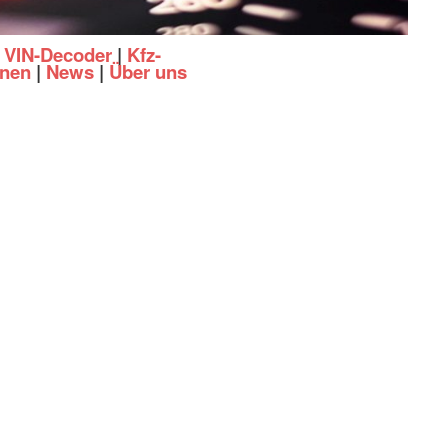
|
VIN-Decoder
|
Kfz-
onen
|
News
|
Über uns