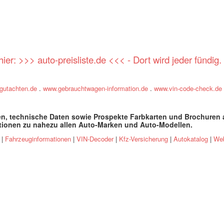
ier: >>> auto-preisliste.de <<< - Dort wird jeder fündig.
tgutachten.de
.
www.gebrauchtwagen-information.de
.
www.vin-code-check.de
ten, technische Daten sowie Prospekte Farbkarten und Brochuren a
tionen zu nahezu allen Auto-Marken und Auto-Modellen
.
specs an
|
Fahrzeuginformationen
|
VIN-Decoder
|
Kfz-Versicherung
|
Autokatalog
|
Web