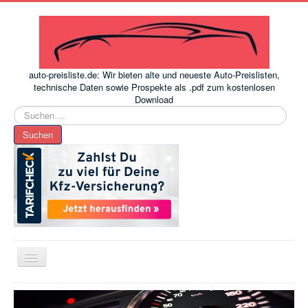
auto-preisliste.de: Wir bieten alte und neueste Auto-Preislisten,
technische Daten sowie Prospekte als .pdf zum kostenlosen
Download
Suchen
...
Suchen
Toggle
Navigation
www.auto-preisliste.de
-
Auto – Neupreis ermitteln einfach