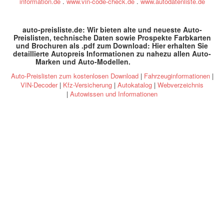
information.de
.
www.vin-code-check.de
.
www.autodatenliste.de
auto-preisliste.de: Wir bieten alte und neueste Auto-
Preislisten, technische Daten sowie Prospekte Farbkarten
und Brochuren als .pdf zum Download: Hier erhalten Sie
detaillierte Autopreis Informationen zu nahezu allen Auto-
Marken und Auto-Modellen
.
specs and prices
Auto-Preislisten zum kostenlosen Download
|
Fahrzeuginformationen
|
VIN-Decoder
|
Kfz-Versicherung
|
Autokatalog
|
Webverzeichnis
|
Autowissen und Informationen