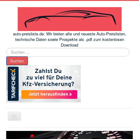
auto-preisliste.de: Wir bieten alte und neueste Auto-Preislisten,
technische Daten sowie Prospekte als .pdf zum kostenlosen
Download
Suchen
...
Suchen
Toggle
Navigation
www.auto-preisliste.de
-
Auto – Neupreis ermitteln einfach