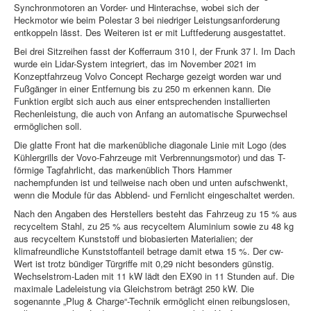
Synchronmotoren an Vorder- und Hinterachse, wobei sich der
Heckmotor wie beim Polestar 3 bei niedriger Leistungsanforderung
entkoppeln lässt. Des Weiteren ist er mit Luftfederung ausgestattet.
Bei drei Sitzreihen fasst der Kofferraum 310 l, der Frunk 37 l. Im Dach
wurde ein Lidar-System integriert, das im November 2021 im
Konzeptfahrzeug Volvo Concept Recharge gezeigt worden war und
Fußgänger in einer Entfernung bis zu 250 m erkennen kann. Die
Funktion ergibt sich auch aus einer entsprechenden installierten
Rechenleistung, die auch von Anfang an automatische Spurwechsel
ermöglichen soll.
Die glatte Front hat die markenübliche diagonale Linie mit Logo (des
Kühlergrills der Vovo-Fahrzeuge mit Verbrennungsmotor) und das T-
förmige Tagfahrlicht, das markenüblich Thors Hammer
nachempfunden ist und teilweise nach oben und unten aufschwenkt,
wenn die Module für das Abblend- und Fernlicht eingeschaltet werden.
Nach den Angaben des Herstellers besteht das Fahrzeug zu 15 % aus
recyceltem Stahl, zu 25 % aus recyceltem Aluminium sowie zu 48 kg
aus recyceltem Kunststoff und biobasierten Materialien; der
klimafreundliche Kunststoffanteil betrage damit etwa 15 %. Der cw-
Wert ist trotz bündiger Türgriffe mit 0,29 nicht besonders günstig.
Wechselstrom-Laden mit 11 kW lädt den EX90 in 11 Stunden auf. Die
maximale Ladeleistung via Gleichstrom beträgt 250 kW. Die
sogenannte „Plug & Charge“-Technik ermöglicht einen reibungslosen,